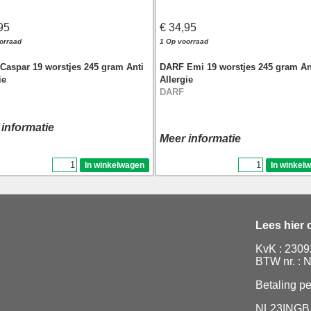
95
€ 34,95
orraad
1 Op voorraad
Caspar 19 worstjes 245 gram Anti
DARF Emi 19 worstjes 245 gram An
ie
Allergie
DARF
 informatie
Meer informatie
Lees hier
KvK : 230
BTW nr. :
Betaling pe
NL23INGB 0