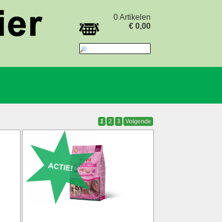
0 Artikelen
€ 0,00
1
2
3
Volgende