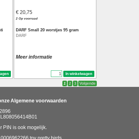
€ 20,75
2 Op voorraad
ti
DARF Small 20 worstjes 95 gram
DARF
Meer informatie
1
2
3
Volgende
 onze Algemene voorwaarden
92896
 NL808056414B01
r PIN is ook mogelijk.
006962266 tnv pretty birds