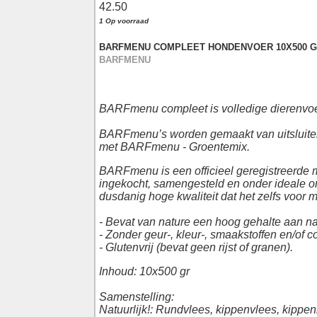
42.50
1 Op voorraad
BARFMENU COMPLEET HONDENVOER 10X500 
BARFMENU
BARFmenu compleet is volledige dierenvoe
BARFmenu’s worden gemaakt van uitsluitend 
met BARFmenu - Groentemix.
BARFmenu is een officieel geregistreerde m
ingekocht, samengesteld en onder ideale om
dusdanig hoge kwaliteit dat het zelfs voor 
- Bevat van nature een hoog gehalte aan na
- Zonder geur-, kleur-, smaakstoffen en/of 
- Glutenvrij (bevat geen rijst of granen).
Inhoud: 10x500 gr
Samenstelling:
Natuurlijk!: Rundvlees, kippenvlees, kippen