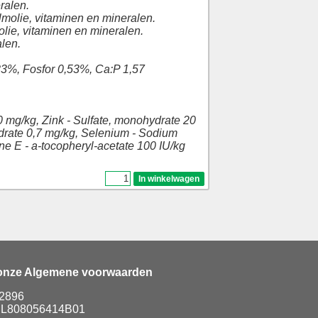
ralen.
lmolie, vitaminen en mineralen.
olie, vitaminen en mineralen.
alen.
83%, Fosfor 0,53%, Ca:P 1,57
,0 mg/kg, Zink - Sulfate, monohydrate 20
ydrate 0,7 mg/kg, Selenium - Sodium
ine E - a-tocopheryl-acetate 100 IU/kg
 onze Algemene voorwaarden
92896
 NL808056414B01