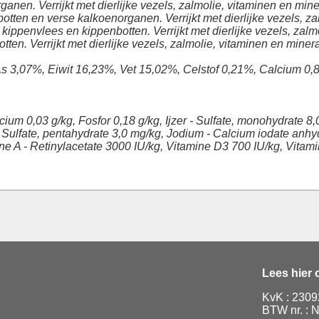
anen. Verrijkt met dierlijke vezels, zalmolie, vitaminen en mine
tten en verse kalkoenorganen. Verrijkt met dierlijke vezels, za
ppenvlees en kippenbotten. Verrijkt met dierlijke vezels, zalm
ten. Verrijkt met dierlijke vezels, zalmolie, vitaminen en miner
As 3,07%, Eiwit 16,23%, Vet 15,02%, Celstof 0,21%, Calcium 0,
cium 0,03 g/kg, Fosfor 0,18 g/kg, Ijzer - Sulfate, monohydrate 8
 Sulfate, pentahydrate 3,0 mg/kg, Jodium - Calcium iodate anh
ine A - Retinylacetate 3000 IU/kg, Vitamine D3 700 IU/kg, Vitam
Lees hier
KvK : 230
BTW nr. :