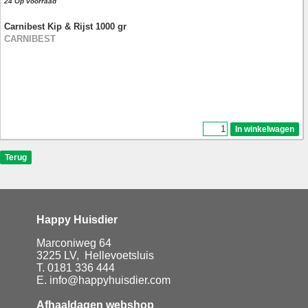
24 Op voorraad
Carnibest Kip & Rijst 1000 gr
CARNIBEST
Happy Huisdier
Marconiweg 64
3225 LV, Hellevoetsluis
T. 0181 336 444
E. info@happyhuisdier.com
Afhaaldagen webshop