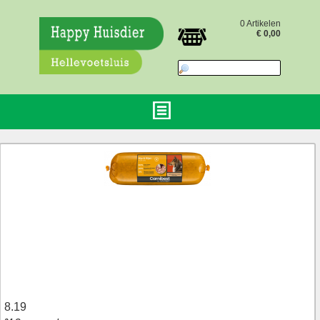
0 Artikelen
€ 0,00
8.19