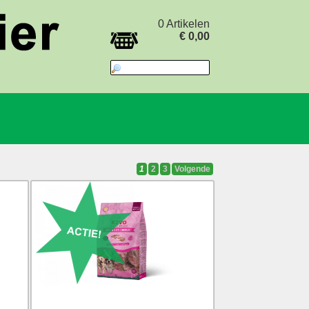
0 Artikelen
€ 0,00
1
2
3
Volgende