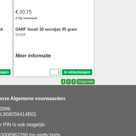
€ 20,75
2 Op voorraad
ti
DARF Small 20 worstjes 95 gram
DARF
Meer informatie
1
2
3
Volgende
 onze Algemene voorwaarden
92896
 NL808056414B01
r PIN is ook mogelijk.
006962266 tnv pretty birds