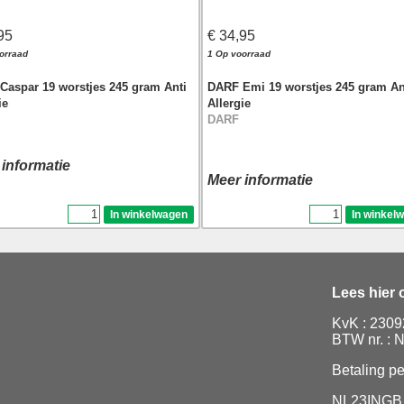
95
€ 34,95
orraad
1 Op voorraad
Caspar 19 worstjes 245 gram Anti
DARF Emi 19 worstjes 245 gram An
ie
Allergie
DARF
 informatie
Meer informatie
Lees hier
KvK : 230
BTW nr. :
Betaling pe
NL23INGB 0